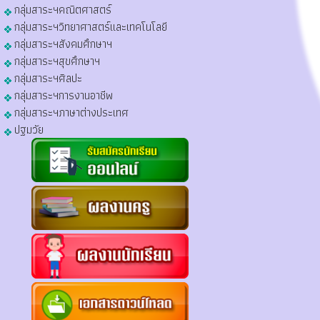
กลุ่มสาระฯคณิตศาสตร์
กลุ่มสาระฯวิทยาศาสตร์และเทคโนโลยี
กลุ่มสาระฯสังคมศึกษาฯ
กลุ่มสาระฯสุขศึกษาฯ
กลุ่มสาระฯศิลปะ
กลุ่มสาระฯการงานอาชีพ
กลุ่มสาระฯภาษาต่างประเทศ
ปฐมวัย