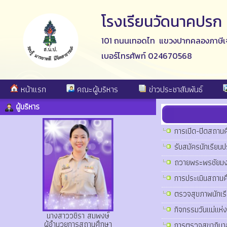
โรงเรียนวัดนาคปรก
101 ถนนเทอดไท แขวงปากคลองภาษีเจ
เบอร์โทรศัพท์ 024670568
หน้าแรก
คณะผู้บริหาร
ข่าวประชาสัมพันธ์
ผู้บริหาร
การเปิด-ปิดสถานศ
รับสมัครนักเรีย
ถวายพระพรชัยมงค
การประเมินสถาน
ตรวจสุขภาพนักเร
กิจกรรมวันแม่แห
นางสาววชิรา สมพงษ์
ผู้อำนวยการสถานศึกษา
การตรวจสุขาภิบา