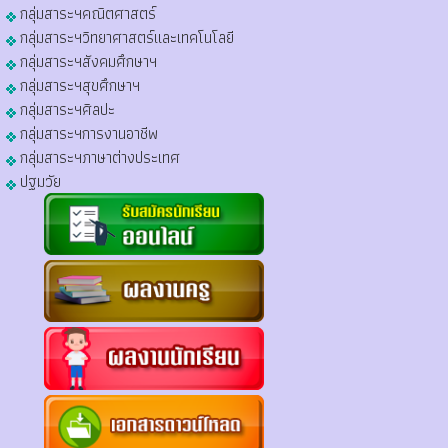
กลุ่มสาระฯคณิตศาสตร์
กลุ่มสาระฯวิทยาศาสตร์และเทคโนโลยี
กลุ่มสาระฯสังคมศึกษาฯ
กลุ่มสาระฯสุขศึกษาฯ
กลุ่มสาระฯศิลปะ
กลุ่มสาระฯการงานอาชีพ
กลุ่มสาระฯภาษาต่างประเทศ
ปฐมวัย