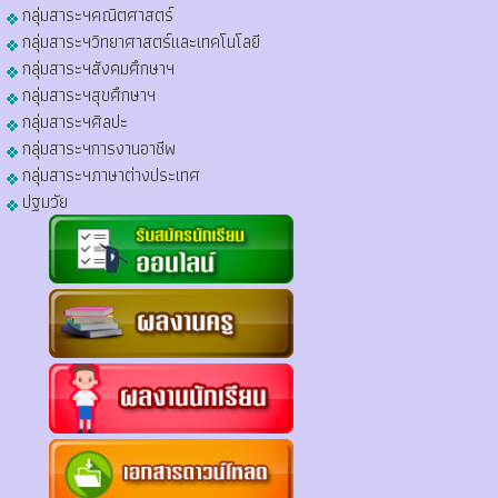
กลุ่มสาระฯคณิตศาสตร์
กลุ่มสาระฯวิทยาศาสตร์และเทคโนโลยี
กลุ่มสาระฯสังคมศึกษาฯ
กลุ่มสาระฯสุขศึกษาฯ
กลุ่มสาระฯศิลปะ
กลุ่มสาระฯการงานอาชีพ
กลุ่มสาระฯภาษาต่างประเทศ
ปฐมวัย