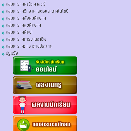
กลุ่มสาระฯคณิตศาสตร์
กลุ่มสาระฯวิทยาศาสตร์และเทคโนโลยี
กลุ่มสาระฯสังคมศึกษาฯ
กลุ่มสาระฯสุขศึกษาฯ
กลุ่มสาระฯศิลปะ
กลุ่มสาระฯการงานอาชีพ
กลุ่มสาระฯภาษาต่างประเทศ
ปฐมวัย